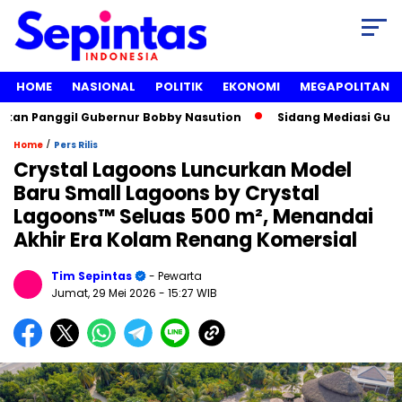
HOME
NASIONAL
POLITIK
EKONOMI
MEGAPOLITAN
anggil Gubernur Bobby Nasution
Sidang Mediasi Gugatan Li
/
Home
Pers Rilis
Crystal Lagoons Luncurkan Model
Baru Small Lagoons by Crystal
Lagoons™ Seluas 500 m², Menandai
Akhir Era Kolam Renang Komersial
Tim Sepintas
- Pewarta
Jumat, 29 Mei 2026
- 15:27 WIB