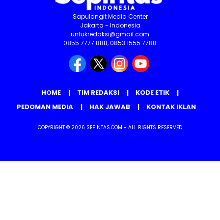
Sapulangit Media Center
Jakarta - Indonesia
untukredaksi@gmail.com
0855 7777 888, 0853 1555 7788
HOME
TIM REDAKSI
KODE ETIK
PEDOMAN MEDIA
HAK JAWAB
KONTAK IKLAN
COPYRIGHT © 2026 SEPINTAS.COM - ALL RIGHTS RESERVED