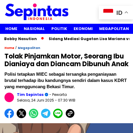
ID
HOME
NASIONAL
POLITIK
EKONOMI
MEGAPOLITAN
bby Nasution
Sidang Mediasi Gugatan Lisa Mariana vs Ridwa
/
Home
Megapolitan
Tolak Pinjamkan Motor, Seorang Ibu
Dianiaya dan Diancam Dibunuh Anak
Polisi tetapkan MIEC sebagai tersangka penganiayaan
brutal terhadap ibu kandungnya sendiri dalam kasus KDRT
yang mengguncang Bekasi Timur.
Tim Sepintas
- Pewarta
Selasa, 24 Juni 2025
- 07:30 WIB