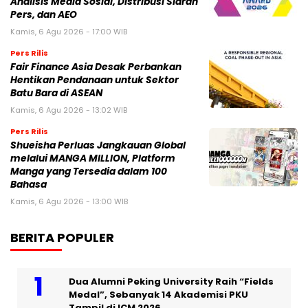
Analisis Media Sosial, Distribusi Siaran
Pers, dan AEO
Kamis, 6 Agu 2026 - 17:00 WIB
Pers Rilis
Fair Finance Asia Desak Perbankan
Hentikan Pendanaan untuk Sektor
Batu Bara di ASEAN
Kamis, 6 Agu 2026 - 13:02 WIB
Pers Rilis
Shueisha Perluas Jangkauan Global
melalui MANGA MILLION, Platform
Manga yang Tersedia dalam 100
Bahasa
Kamis, 6 Agu 2026 - 13:00 WIB
BERITA POPULER
Dua Alumni Peking University Raih “Fields
Medal”, Sebanyak 14 Akademisi PKU
Tampil di ICM 2026