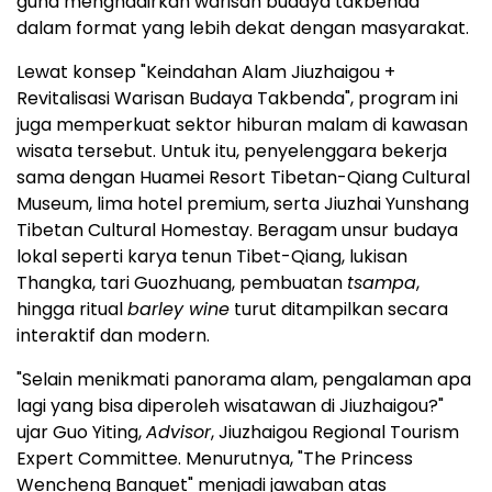
guna menghadirkan warisan budaya takbenda
dalam format yang lebih dekat dengan masyarakat.
Lewat konsep "Keindahan Alam Jiuzhaigou +
Revitalisasi Warisan Budaya Takbenda", program ini
juga memperkuat sektor hiburan malam di kawasan
wisata tersebut. Untuk itu, penyelenggara bekerja
sama dengan Huamei Resort Tibetan-Qiang Cultural
Museum, lima hotel premium, serta Jiuzhai Yunshang
Tibetan Cultural Homestay. Beragam unsur budaya
lokal seperti karya tenun Tibet-Qiang, lukisan
Thangka, tari Guozhuang, pembuatan
tsampa
,
hingga ritual
barley wine
turut ditampilkan secara
interaktif dan modern.
"Selain menikmati panorama alam, pengalaman apa
lagi yang bisa diperoleh wisatawan di Jiuzhaigou?"
ujar Guo Yiting,
Advisor
, Jiuzhaigou Regional Tourism
Expert Committee. Menurutnya, "The Princess
Wencheng Banquet" menjadi jawaban atas