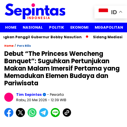
ID
HOME
NASIONAL
POLITIK
EKONOMI
MEGAPOLITAN
ngkan Panggil Gubernur Bobby Nasution
Sidang Mediasi Gug
/
Home
Pers Rilis
Debut “The Princess Wencheng
Banquet”: Suguhkan Pertunjukan
Makan Malam Imersif Pertama yang
Memadukan Elemen Budaya dan
Pariwisata
Tim Sepintas
- Pewarta
Rabu, 20 Mei 2026
- 12:39 WIB