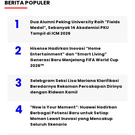
BERITA POPULER
Dua Alumni Peking University Raih “Fields
Medal”, Sebanyak 14 Akademisi PKU
Tampil di ICM 2026
Hisense Hadirkan Inovasi “Home
Entertainment” dan “Smart Living”
Generasi Baru Menjelang FIFA World Cup
2026™
Selebgram Seksi Lisa Mariana Klarifikasi
Beredarnya Rekaman Percakapan Dirinya
dengan Ridwan Kamil
“Now is Your Moment”: Huawei Hadirkan
Berbagai Potensi Baru untuk Setiap
Momen Lewat Inovasi yang Mencakup
Seluruh Skenario