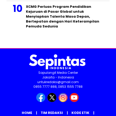
XCMG Perluas Program Pendidikan
Kejuruan di Pasar Global untuk
Menyiapkan Talenta Masa Depan,
Bertepatan dengan Hari Keterampilan
Pemuda Sedunia
Sapulangit Media Center
Jakarta - Indonesia
untukredaksi@gmail.com
0855 7777 888, 0853 1555 7788
HOME
TIM REDAKSI
KODE ETIK