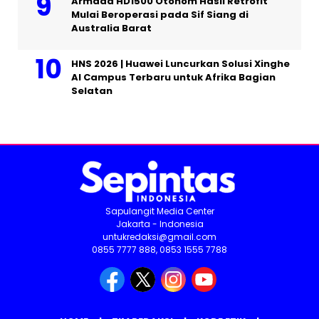
Armada HD1500 Otonom Hasil Retrofit
Mulai Beroperasi pada Sif Siang di
Australia Barat
HNS 2026 | Huawei Luncurkan Solusi Xinghe
AI Campus Terbaru untuk Afrika Bagian
Selatan
Sapulangit Media Center
Jakarta - Indonesia
untukredaksi@gmail.com
0855 7777 888, 0853 1555 7788