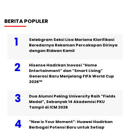
BERITA POPULER
Selebgram Seksi Lisa Mariana Klarifikasi
Beredarnya Rekaman Percakapan Dirinya
dengan Ridwan Kamil
Hisense Hadirkan Inovasi “Home
Entertainment” dan “Smart Living”
Generasi Baru Menjelang FIFA World Cup
2026™
Dua Alumni Peking University Raih “Fields
Medal”, Sebanyak 14 Akademisi PKU
Tampil di ICM 2026
“Now is Your Moment”: Huawei Hadirkan
Berbagai Potensi Baru untuk Setiap