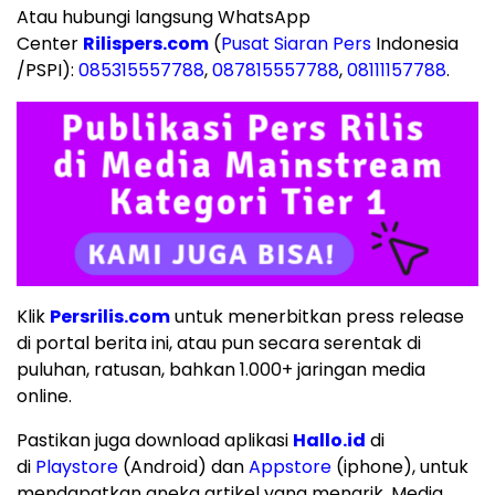
Atau hubungi langsung WhatsApp
Center
Rilispers.com
(
Pusat Siaran Pers
Indonesia
/PSPI):
085315557788
,
087815557788
,
08111157788
.
Klik
Persrilis.com
untuk menerbitkan press release
di portal berita ini, atau pun secara serentak di
puluhan, ratusan, bahkan 1.000+ jaringan media
online.
Pastikan juga download aplikasi
Hallo.id
di
di
Playstore
(Android) dan
Appstore
(iphone), untuk
mendapatkan aneka artikel yang menarik. Media