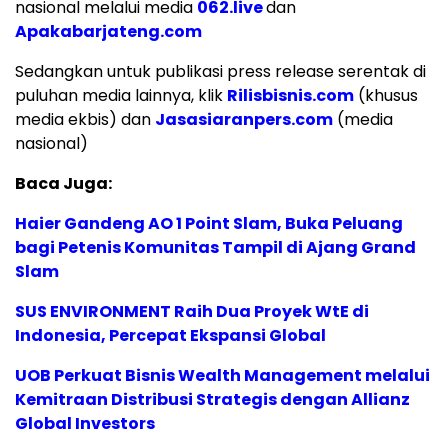
nasional melalui media
062.live
dan
Apakabarjateng.com
Sedangkan untuk publikasi press release serentak di
puluhan media lainnya, klik
Rilisbisnis.com
(khusus
media ekbis) dan
Jasasiaranpers.com
(media
nasional)
Baca Juga:
Haier Gandeng AO 1 Point Slam, Buka Peluang
bagi Petenis Komunitas Tampil di Ajang Grand
Slam
SUS ENVIRONMENT Raih Dua Proyek WtE di
Indonesia, Percepat Ekspansi Global
UOB Perkuat Bisnis Wealth Management melalui
Kemitraan Distribusi Strategis dengan Allianz
Global Investors