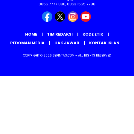
0855 7777 888, 0853 1555 7788
HOME
TIM REDAKSI
KODE ETIK
PEDOMAN MEDIA
HAK JAWAB
KONTAK IKLAN
COPYRIGHT © 2026 SEPINTAS.COM - ALL RIGHTS RESERVED