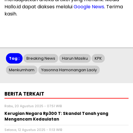
Hallo.id dapat diakses melalui
Google News
. Terima
kasih.
Tag :
Breaking News
Harun Masiku
KPK
Menkumham
Yasonna Hamonangan Laoly
BERITA TERKAIT
Rabu, 20 Agustus 2025 - 07:51 WIB
Kerugian Negara Rp300 T: Skandal Tanah yang
Mengancam Kedaulatan
Selasa, 12 Agustus 2025 - 11:13 WIB