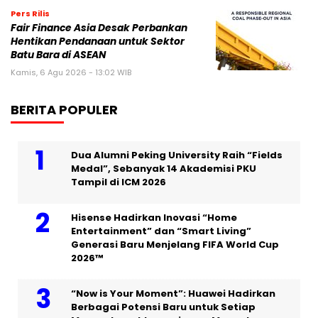
Pers Rilis
Fair Finance Asia Desak Perbankan
Hentikan Pendanaan untuk Sektor
Batu Bara di ASEAN
Kamis, 6 Agu 2026 - 13:02 WIB
BERITA POPULER
Dua Alumni Peking University Raih “Fields
Medal”, Sebanyak 14 Akademisi PKU
Tampil di ICM 2026
Hisense Hadirkan Inovasi “Home
Entertainment” dan “Smart Living”
Generasi Baru Menjelang FIFA World Cup
2026™
“Now is Your Moment”: Huawei Hadirkan
Berbagai Potensi Baru untuk Setiap