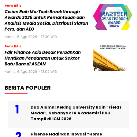
Pers Rilis
Cision Raih MarTech Breakthrough
Awards 2026 untuk Pemantauan dan
Analisis Media Sosial, Distribusi Siaran
Pers, dan AEO
Kamis, 6 Agu 2026 - 17:00 WIB
Pers Rilis
Fair Finance Asia Desak Perbankan
Hentikan Pendanaan untuk Sektor
Batu Bara di ASEAN
Kamis, 6 Agu 2026 - 13:02 WIB
BERITA POPULER
Dua Alumni Peking University Raih “Fields
Medal”, Sebanyak 14 Akademisi PKU
Tampil di ICM 2026
Hisense Hadirkan Inovasi “Home