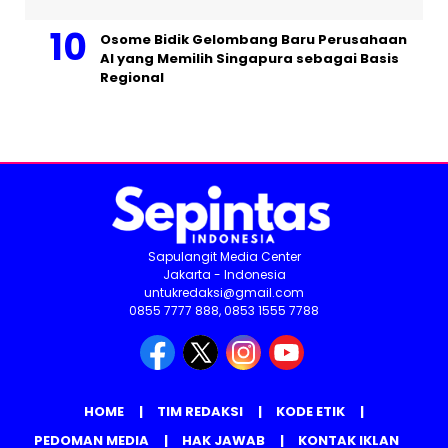
Osome Bidik Gelombang Baru Perusahaan
AI yang Memilih Singapura sebagai Basis
Regional
Sapulangit Media Center
Jakarta - Indonesia
untukredaksi@gmail.com
0855 7777 888, 0853 1555 7788
HOME
TIM REDAKSI
KODE ETIK
PEDOMAN MEDIA
HAK JAWAB
KONTAK IKLAN