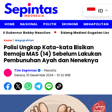
ID
HOME
NASIONAL
POLITIK
EKONOMI
MEGAPOLITAN
 Gubernur Bobby Nasution
Sidang Mediasi Gugatan Lisa Mari
/
Home
Megapolitan
Polisi Ungkap Kata-kata Bisikan
Remaja MAS (14) Sebelum Lakukan
Pembunuhan Ayah dan Neneknya
Tim Sepintas
- Pewarta
Selasa, 10 Desember 2024
- 10:22 WIB