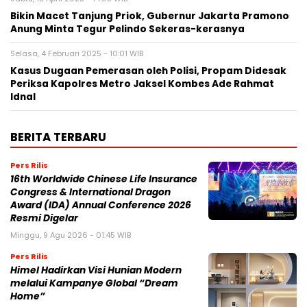
Bikin Macet Tanjung Priok, Gubernur Jakarta Pramono
Anung Minta Tegur Pelindo Sekeras-kerasnya
Selasa, 4 Februari 2025 - 10:01 WIB
Kasus Dugaan Pemerasan oleh Polisi, Propam Didesak
Periksa Kapolres Metro Jaksel Kombes Ade Rahmat
Idnal
BERITA TERBARU
Pers Rilis
16th Worldwide Chinese Life Insurance
Congress & International Dragon
Award (IDA) Annual Conference 2026
Resmi Digelar
Minggu, 9 Agu 2026 - 01:45 WIB
Pers Rilis
Himel Hadirkan Visi Hunian Modern
melalui Kampanye Global “Dream
Home”