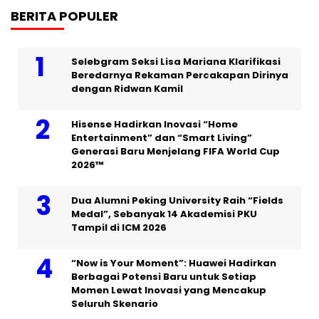
BERITA POPULER
Selebgram Seksi Lisa Mariana Klarifikasi
Beredarnya Rekaman Percakapan Dirinya
dengan Ridwan Kamil
Hisense Hadirkan Inovasi “Home
Entertainment” dan “Smart Living”
Generasi Baru Menjelang FIFA World Cup
2026™
Dua Alumni Peking University Raih “Fields
Medal”, Sebanyak 14 Akademisi PKU
Tampil di ICM 2026
“Now is Your Moment”: Huawei Hadirkan
Berbagai Potensi Baru untuk Setiap
Momen Lewat Inovasi yang Mencakup
Seluruh Skenario