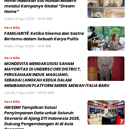
Himel Hadirkan Visi Hunian Modern
melalui Kampanye Global “Dream
Home”
Sabtu, 8 Agu 2026 - 14:26 WIB
Pers Rilis
FAMILIARITÉ: Ketika Sinema dan Sastra
Bertemu dalam Sebuah Karya Puitis
Sabtu, 8 Agu 2026 - 14:19 WIB
Pers Rilis
MONDEVITA MENGAKUISISI SAHAM
MAYORITAS DI UNDERSCORE DISTRICT,
PERUSAHAAN INDUK MAGLIANO,
SEBAGAI LANGKAH KEDUA DALAM
MEMBANGUN PLATFORM MEREK MEWAH ITALIA BARU
Jumat, 7 Agu 2026 - 09:32 WIB
Pers Rilis
HIKSEMI Tampilkan Solusi
Penyimpanan Data untuk Seluruh
Skenario di Ajang DTI Indonesia 2026,
Dukung Pengembangan AI di Asia