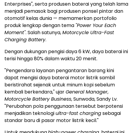
Enterprises", serta produsen baterai yang telah lama
menjadi pemasok bagi produsen ponsel pintar dan
otomotif kelas dunia — memamerkan portofolio
produk lengkap dengan tema
"Power Your Each
Moment"
. Salah satunya,
Motorcycle Ultra-Fast
Charging Battery
.
Dengan dukungan pengisi daya 6 kW, daya baterai ini
terisi hingga 80% dalam waktu 20 menit.
"Pengendara layanan pengantaran barang kini
dapat mengisi daya baterai motor listrik sambil
beristirahat sejenak untuk minum kopi sebelum
kembali berkendara," ujar
General Manager
,
Motorcycle Battery Business
, Sunwoda, Sandy Lv.
"Perubahan pola penggunaan tersebut berpotensi
menjadikan teknologi
ultra-fast charging
sebagai
standar baru di pasar motor listrik kecil."
Untuk mendukung
high-power charging
, baterai ini