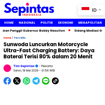
ID
HOME
NASIONAL
POLITIK
EKONOMI
MEGAPOLITAN
kan Panggil Gubernur Bobby Nasution
Sidang Mediasi Gugat
/
Home
Pers Rilis
Sunwoda Luncurkan Motorcycle
Ultra-Fast Charging Battery: Daya
Baterai Terisi 80% dalam 20 Menit
Tim Sepintas
- Pewarta
Senin, 18 Mei 2026
- 01:56 WIB