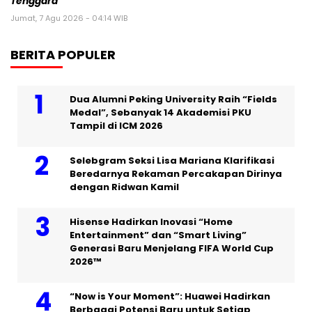
Tenggara
Jumat, 7 Agu 2026 - 04:14 WIB
BERITA POPULER
Dua Alumni Peking University Raih “Fields
Medal”, Sebanyak 14 Akademisi PKU
Tampil di ICM 2026
Selebgram Seksi Lisa Mariana Klarifikasi
Beredarnya Rekaman Percakapan Dirinya
dengan Ridwan Kamil
Hisense Hadirkan Inovasi “Home
Entertainment” dan “Smart Living”
Generasi Baru Menjelang FIFA World Cup
2026™
“Now is Your Moment”: Huawei Hadirkan
Berbagai Potensi Baru untuk Setiap