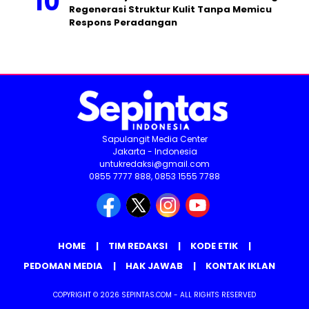
Regenerasi Struktur Kulit Tanpa Memicu
Respons Peradangan
Sapulangit Media Center
Jakarta - Indonesia
untukredaksi@gmail.com
0855 7777 888, 0853 1555 7788
HOME
TIM REDAKSI
KODE ETIK
PEDOMAN MEDIA
HAK JAWAB
KONTAK IKLAN
COPYRIGHT © 2026 SEPINTAS.COM - ALL RIGHTS RESERVED