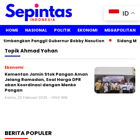
ID
HOME
NASIONAL
POLITIK
EKONOMI
MEGAPOLITAN
ertimbangkan Panggil Gubernur Bobby Nasution
Sidang Medi
Topik
Ahmad Yohan
Ekonomi
Kementan Jamin Stok Pangan Aman
Jelang Ramadan, Soal Harga DPR
akan Koordinasi dengan Menko
Pangan
Kamis, 20 Februari 2025 - 14:50 WIB
BERITA POPULER