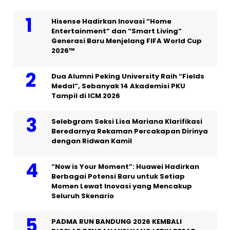
Hisense Hadirkan Inovasi “Home
Entertainment” dan “Smart Living”
Generasi Baru Menjelang FIFA World Cup
2026™
Dua Alumni Peking University Raih “Fields
Medal”, Sebanyak 14 Akademisi PKU
Tampil di ICM 2026
Selebgram Seksi Lisa Mariana Klarifikasi
Beredarnya Rekaman Percakapan Dirinya
dengan Ridwan Kamil
“Now is Your Moment”: Huawei Hadirkan
Berbagai Potensi Baru untuk Setiap
Momen Lewat Inovasi yang Mencakup
Seluruh Skenario
PADMA RUN BANDUNG 2026 KEMBALI