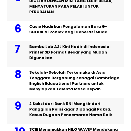
DIGELAR DENGAN MISI YANG LEBIH BESAR,
MENYATUKAN PARA PELARI UNTUK
PERUBAHAN
Casio Hadirkan Pengalaman Baru G-
SHOCK di Roblox bagi Generasi Muda
Bambu Lab A2L Kini Hadir di Indonesia:
Printer 3D Format Besar yang Mudah
Digunakan
Sekolah-Sekolah Terkemuka di Asia
Tenggara Bergabung sebagai Cambridge
English Educational Partners untuk
Menyiapkan Talenta Masa Depan
2 Saksi dari Bank BNI Mangkir dari
Panggilan Polisi agar Dipanggil Paksa,
Kasus Dugaan Pencemaran Nama Baik
SCIE Menunjukkan HILO WAVE® Mendukung