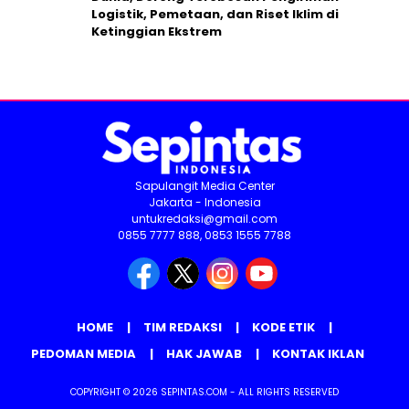
Logistik, Pemetaan, dan Riset Iklim di
Ketinggian Ekstrem
Sapulangit Media Center
Jakarta - Indonesia
untukredaksi@gmail.com
0855 7777 888, 0853 1555 7788
HOME
TIM REDAKSI
KODE ETIK
PEDOMAN MEDIA
HAK JAWAB
KONTAK IKLAN
COPYRIGHT © 2026 SEPINTAS.COM - ALL RIGHTS RESERVED