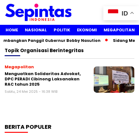
ID
HOME
NASIONAL
POLITIK
EKONOMI
MEGAPOLITAN
rtimbangkan Panggil Gubernur Bobby Nasution
Sidang Media
Topik
Organisasi Berintegritas
Megapolitan
Menguatkan Solidaritas Advokat,
DPC PERADI Cibinong Laksanakan
RAC tahun 2025
Sabtu, 24 Mei 2025 - 16:38 WIB
BERITA POPULER