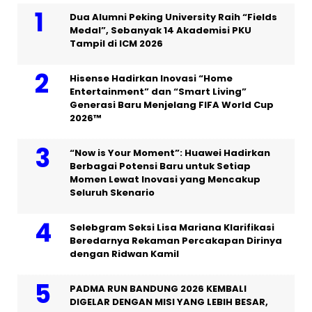
Dua Alumni Peking University Raih “Fields
Medal”, Sebanyak 14 Akademisi PKU
Tampil di ICM 2026
Hisense Hadirkan Inovasi “Home
Entertainment” dan “Smart Living”
Generasi Baru Menjelang FIFA World Cup
2026™
“Now is Your Moment”: Huawei Hadirkan
Berbagai Potensi Baru untuk Setiap
Momen Lewat Inovasi yang Mencakup
Seluruh Skenario
Selebgram Seksi Lisa Mariana Klarifikasi
Beredarnya Rekaman Percakapan Dirinya
dengan Ridwan Kamil
PADMA RUN BANDUNG 2026 KEMBALI
DIGELAR DENGAN MISI YANG LEBIH BESAR,