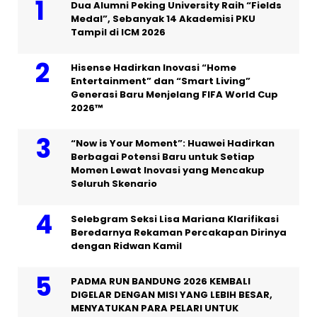
Dua Alumni Peking University Raih “Fields
Medal”, Sebanyak 14 Akademisi PKU
Tampil di ICM 2026
Hisense Hadirkan Inovasi “Home
Entertainment” dan “Smart Living”
Generasi Baru Menjelang FIFA World Cup
2026™
“Now is Your Moment”: Huawei Hadirkan
Berbagai Potensi Baru untuk Setiap
Momen Lewat Inovasi yang Mencakup
Seluruh Skenario
Selebgram Seksi Lisa Mariana Klarifikasi
Beredarnya Rekaman Percakapan Dirinya
dengan Ridwan Kamil
PADMA RUN BANDUNG 2026 KEMBALI
DIGELAR DENGAN MISI YANG LEBIH BESAR,
MENYATUKAN PARA PELARI UNTUK