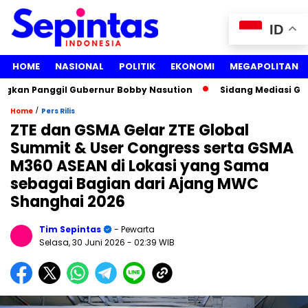
ID
HOME
NASIONAL
POLITIK
EKONOMI
MEGAPOLITAN
an Panggil Gubernur Bobby Nasution
Sidang Mediasi Gugatan
/
Home
Pers Rilis
ZTE dan GSMA Gelar ZTE Global
Summit & User Congress serta GSMA
M360 ASEAN di Lokasi yang Sama
sebagai Bagian dari Ajang MWC
Shanghai 2026
Tim Sepintas
- Pewarta
Selasa, 30 Juni 2026
- 02:39 WIB