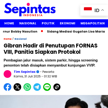
ID
HOME
NASIONAL
POLITIK
EKONOMI
MEGAPOLITAN
r Bobby Nasution
Sidang Mediasi Gugatan Lisa Mariana vs R
/
Home
Nasional
Gibran Hadir di Penutupan FORNAS
VIII, Panitia Siapkan Protokol
Pembagian jalur masuk, sistem parkir, hingga screening
penonton telah disiapkan menyambut kunjungan VVIP.
Tim Sepintas
- Pewarta
Kamis, 31 Juli 2025
- 01:32 WIB