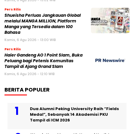
Kamis, 6 Agu 2026 - 13:02 WIB
Pers Rilis
Shueisha Perluas Jangkauan Global
melalui MANGA MILLION, Platform
Manga yang Tersedia dalam 100
Bahasa
Kamis, 6 Agu 2026 - 13:00 WIB
Pers Rilis
Haier Gandeng AO 1 Point Slam, Buka
Peluang bagi Petenis Komunitas
Tampil di Ajang Grand Slam
Kamis, 6 Agu 2026 - 12:10 WIB
BERITA POPULER
Dua Alumni Peking University Raih “Fields
Medal”, Sebanyak 14 Akademisi PKU
Tampil di ICM 2026