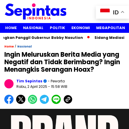
ID
HOME
NASIONAL
POLITIK
EKONOMI
MEGAPOLITAN
ngkan Panggil Gubernur Bobby Nasution
Sidang Mediasi Gug
/
Home
Nasional
Ingin Meluruskan Berita Media yang
Negatif dan Tidak Berimbang? Ingin
Menangkis Serangan Hoax?
Tim Sepintas
- Pewarta
Rabu, 2 April 2025
- 15:58 WIB